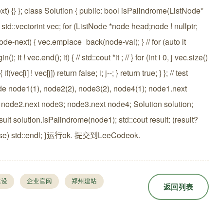
xt) {} }; class Solution { public: bool isPalindrome(ListNode*
 std::vectorint vec; for (ListNode *node head;node ! nullptr;
de-next) { vec.emplace_back(node-val); } // for (auto it
(); it ! vec.end(); it) { // std::cout *it ; // } for (int i 0, j vec.size()
) { if(vec[i] ! vec[j]) return false; i; j--; } return true; } }; // test
de node1(1), node2(2), node3(2), node4(1); node1.next
 node2.next node3; node3.next node4; Solution solution;
sult solution.isPalindrome(node1); std::cout result: (result?
alse) std::endl; }运行ok. 提交到LeeCodeok.
建设
企业官网
郑州建站
返回列表