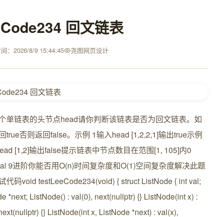
eCode234 回文链表
：2026/8/9 15:44:45
尧图网页设计
个单链表的头节点head请你判断该链表是否为回文链表。如
rue否则返回false。示例 1输入head [1,2,2,1]输出true示例
ead [1,2]输出false提示链表中节点数目在范围[1, 105]内0
.val 9进阶你能否用O(n)时间复杂度和O(1)空间复杂度解决此题
void testLeeCode234(void) { struct ListNode { int val;
e *next; ListNode() : val(0), next(nullptr) {} ListNode(int x) :
next(nullptr) {} ListNode(int x, ListNode *next) : val(x),