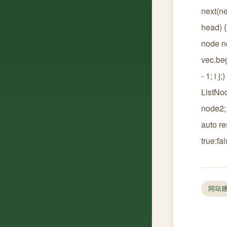
next(ne
head) {
node no
vec.begin
- 1; i j;
ListNo
node2;
auto re
true:f
网站