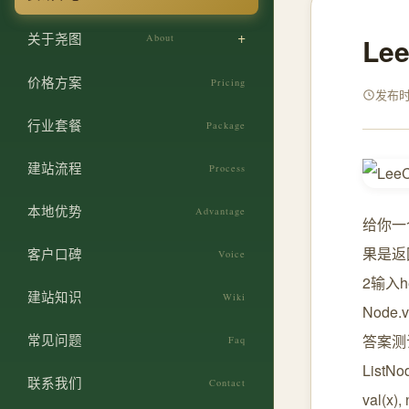
商贸企业获客官网
服务业建站
关于尧图
About
Le
郑州本地化 SEO
政企机构建站
设计团队
网站安全防护
价格方案
Pricing
初创企业建站
发布时间
企业文化
ICP 备案代办
行业套餐
零售门店建站
Package
发展历程
官网改版重构
建站流程
Process
荣誉资质
本地优势
Advantage
给你一
果是返回t
客户口碑
Voice
2输入h
建站知识
Wiki
Node
常见问题
答案测试代码
Faq
ListNod
联系我们
Contact
val(x), 