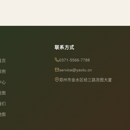
联系方式
0371-5566-7788
首页
service@yaotu.cn
案例
郑州市金水区经三路尧图大厦
中心
尧图
我们
地图