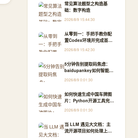
常见算法题型之构造基
础：数字构造
2026/8/9 15:44:30
从零到一：手把手教你配
置Codex环境并完成首次
API调用
2026/8/9 15:42:30
5分钟告别提取码焦虑：
baidupankey如何智能破
解百度网盘资源锁
2026/8/9 0:01:30
如何快速生成中国车牌图
片：Python开源工具完整
指南
2026/8/9 0:01:30
当 LLM 遇见大文档：主
流开源项目如何处理上下
文超限