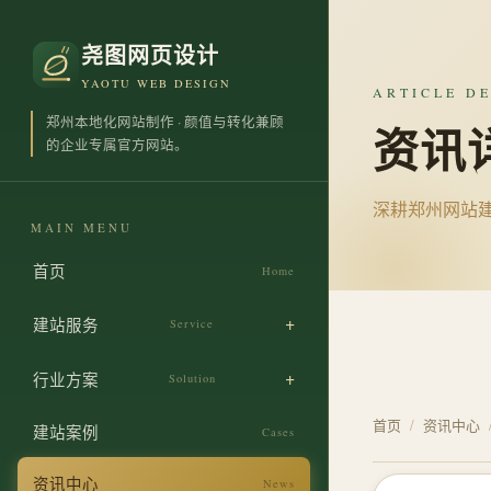
尧图网页设计
YAOTU WEB DESIGN
ARTICLE DE
郑州本地化网站制作 · 颜值与转化兼顾
资讯
的企业专属官方网站。
深耕郑州网站
MAIN MENU
首页
Home
建站服务
Service
企业官网定制搭建
行业方案
Solution
原创差异化视觉设计
首页
/
资讯中心
制造业建站
建站案例
Cases
实体工厂营销整站
商贸业建站
资讯中心
News