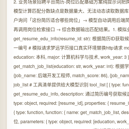
2. 业务场景招聘平台简历-岗位匹配基础方案纯提示词把岗
模型计算匹配分数缺点是数据量大、无法动态读取数据库最新简历。
户询问「这份简历适合哪些岗位」→ 模型自动调用后端简
再调用岗位检索接口 → 综合数据输出匹配结果。1. 模拟
get_resume_edu_info(resume_id: str): 根据简历ID
一编号 # 模拟请求梦远学历接口真实环境替换http请求 mock_data 
education: 本科, major: 计算机科学与技术, work_year: 3 } r
get_match_job_list(education: str, work_year: i
{job_name: 后端开发工程师, match_score: 86}, {job_name:
job_list # 工具清单提供给大模型识别 tool_list [ { type: functi
get_resume_edu_info, description: 通过简历编号
type: object, required: [resume_id], properties: { resume_id
{ type: function, function: { name: get_match_jo
位, parameters: { type: object, required: [education, work_y