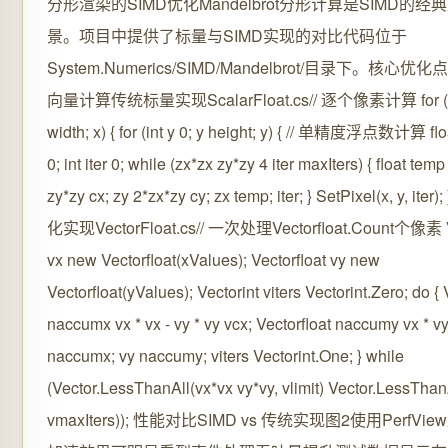
分形渲染的SIMD优化Mandelbrot分形计算是SIMD的经
景。项目中提供了标量与SIMD实现的对比代码位于
System.Numerics/SIMD/Mandelbrot/目录下。核心
向量计算传统标量实现ScalarFloat.cs// 逐个像素计算 for (int
width; x) { for (int y 0; y height; y) { // 单精度浮点数计算 floa
0; int iter 0; while (zx*zx zy*zy 4 iter maxIters) { float temp
zy*zy cx; zy 2*zx*zy cy; zx temp; iter; } SetPixel(x, y, iter
化实现VectorFloat.cs// 一次处理Vectorfloat.Count个像素 Ve
vx new Vectorfloat(xValues); Vectorfloat vy new
Vectorfloat(yValues); Vectorint viters Vectorint.Zero; do { 
naccumx vx * vx - vy * vy vcx; Vectorfloat naccumy vx * vy
naccumx; vy naccumy; viters Vectorint.One; } while
(Vector.LessThanAll(vx*vx vy*vy, vlimit) Vector.LessThanA
vmaxIters)); 性能对比SIMD vs 传统实现图2使用PerfVi