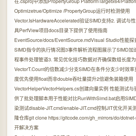
在.csproj中添加PropertyGroup PlatformTargetx64/Platfor
Optimizetrue/Optimize /PropertyGroup运行时检测使用
Vector.IsHardwareAccelerated验证SIMD支持2. 调
具PerfView项目docs目录下提供了使用指南
EventSource/docs/EventSource.mdVisual Studio
SIMD指令的执行情况图3事件解析流程图展示了SIMD
程事件处理管道3. 常见优化技巧数据对齐确保数组长度为
VectorT.Count的倍数减少分支SIMD在条件分支少时效
度优先使用float而非double吞吐量提升2倍避免装箱使用
VectorHelperVectorHelpers.cs创建向量实例 性能测
供了批处理脚本用于性能对比RunWithSimd.bat启用SI
染测试disable-JIT.cmd/enable-JIT.cmd控制JIT优化
隆仓库git clone https://gitcode.com/gh_mirrors/do/dotne
开解决方案