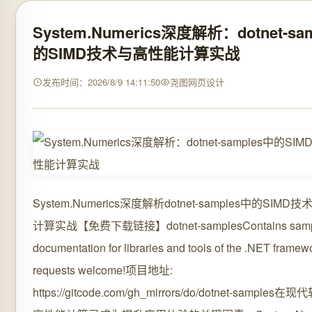
System.Numerics深度解析：dotnet-sa
的SIMD技术与高性能计算实战
发布时间：2026/8/9 14:11:50
尧图网页设计
System.Numerics深度解析dotnet-samples中的SIM
计算实战【免费下载链接】dotnet-samplesContains sampl
documentation for libraries and tools of the .NET framewo
requests welcome!项目地址:
https://gitcode.com/gh_mirrors/do/dotnet-sample