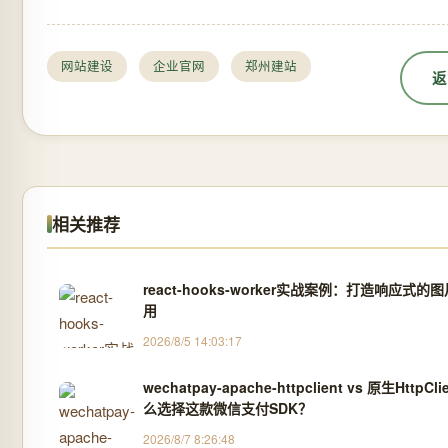
网站建设
企业官网
郑州建站
返
相关推荐
react-hooks-worker实战案例：打造响应式的
用
2026/8/5 14:03:17
wechatpay-apache-httpclient vs 原生HttpC
么选择这款微信支付SDK？
2026/8/7 8:26:48