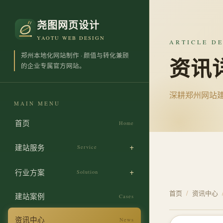
尧图网页设计
YAOTU WEB DESIGN
ARTICLE DE
郑州本地化网站制作 · 颜值与转化兼顾
资讯
的企业专属官方网站。
深耕郑州网站
MAIN MENU
首页
Home
建站服务
Service
企业官网定制搭建
行业方案
Solution
原创差异化视觉设计
首页
/
资讯中心
制造业建站
建站案例
Cases
实体工厂营销整站
商贸业建站
资讯中心
News