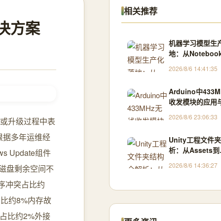
相关推荐
解决方案
机器学习模型生
地：从Noteboo
Kubernetes
2026/8/6 14:41:35
践
Arduino中433
收发模块的应用
2026/8/6 23:06:33
新或升级过程中表
根据多年运维经
Unity工程文件
析：从Assets到
Update组件
Library，规
2026/8/6 14:36:27
磁盘剩余空间不
发效率
程序冲突占比约
比约8%内存故
扰占比约2%外接