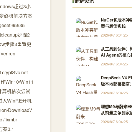
更多资讯
dows超过3小
六步终极解决方案
NuGet包版本
et:65535
案与最佳实践
entcleanup步骤2
2026/8/7 6:04:25
cannow步骤3重置更
从工具到伙伴：
rver ren
AI Agent的核
Python实战
2026/8/7 6:04:25
t cryptSvc net
DeepSeek V4 
作Win10/Win11
版本地部署指南：
格式与Llama.c
修复计算机依次尝试
2026/8/7 6:04:25
入WinRE开机
理想M9与蔚来ES
on\Download\*
从销量之争到家
义权的争夺
/fixmbr
2026/8/7 6:04:25
决方案3.1