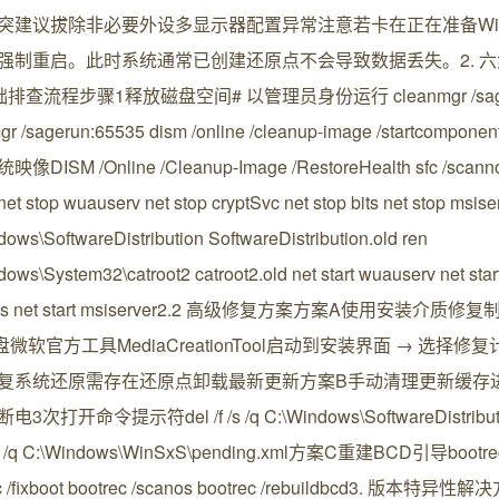
突建议拔除非必要外设多显示器配置异常注意若卡在正在准备Win
强制重启。此时系统通常已创建还原点不会导致数据丢失。2. 
基础排查流程步骤1释放磁盘空间# 以管理员身份运行 cleanmgr /sages
gr /sagerun:65535 dism /online /cleanup-image /startcompon
像DISM /Online /Cleanup-Image /RestoreHealth sfc /s
 stop wuauserv net stop cryptSvc net stop bits net stop msise
ows\SoftwareDistribution SoftwareDistribution.old ren
ows\System32\catroot2 catroot2.old net start wuauserv net star
 bits net start msiserver2.2 高级修复方案方案A使用安装介质修复制
微软官方工具MediaCreationTool启动到安装界面 → 选择
复系统还原需存在还原点卸载最新更新方案B手动清理更新缓存进
3次打开命令提示符del /f /s /q C:\Windows\SoftwareDistributi
 /s /q C:\Windows\WinSxS\pending.xml方案C重建BCD引导bootrec 
c /fixboot bootrec /scanos bootrec /rebuildbcd3. 版本特异性解