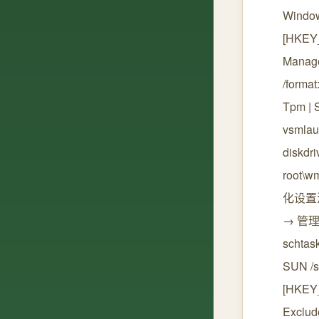
Wind
[HKEY
Manage
/forma
Tpm | 
vsml
diskdr
root\
化设置活
→ 管理
schtask
SUN 
[HKEY
Exclu