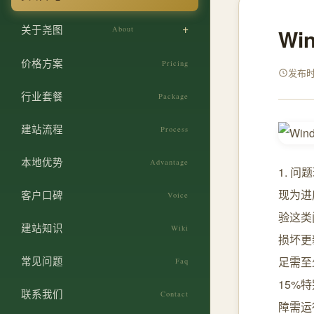
商贸企业获客官网
服务业建站
关于尧图
About
W
郑州本地化 SEO
政企机构建站
设计团队
网站安全防护
价格方案
Pricing
初创企业建站
发布时间
企业文化
ICP 备案代办
行业套餐
零售门店建站
Package
发展历程
官网改版重构
建站流程
Process
荣誉资质
本地优势
Advantage
1. 
现为进
客户口碑
Voice
验这类
建站知识
Wiki
损坏更
常见问题
足需至
Faq
15%
联系我们
Contact
障需运