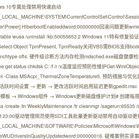
ows 10专属处理禁用快速启动
_LOCAL_MACHINE\SYSTEM\CurrentControlSet\Control\Sessi
r\Power] HiberbootEnableddword:00000000回滚问题更新wmic qfe
t:table wusa /uninstall /kb:50055653.2 Windows 11特有修
Select-Object TpmPresent, TpmReady关闭VBS需BIOS支持bcdedit 
aunchtype off4. 硬件级诊断方法内存检测mdsched.exe磁盘健康检
ive get status chkdsk C: /f /r /x温度监控预防性维护Get-WmiObjec
wmi -Class MSAcpi_ThermalZoneTemperature5. 预防措
跃时间设置 → 更新 → 更改活跃时间启用延迟更新gpedit.msc
模板 → Windows组件 → Windows更新磁盘维护计划# 创建
s /create /tn WeeklyMaintenance /tr cleanmgr /sagerun:65535 /
/st 23:00驱动管理规范使用SDI工具批量更新驱动禁用自动驱动更
_LOCAL_MACHINE\SOFTWARE\Policies\Microsoft\Windows\
deWUDriversInQualityUpdatedword:000000016. 疑难案例实录