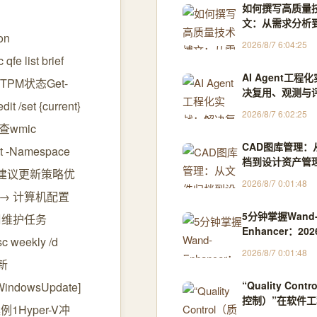
如何撰写高质量
文：从需求分析
on
作
2026/8/7 6:04:25
 list brief
AI Agent工程
复验证TPM状态Get-
决复用、观测与
/set {current}
核心挑战
2026/8/7 6:02:25
查wmic
CAD图库管理：
t -Namespace
档到设计资产管
施与优化建议更新策略优
革命
2026/8/7 0:01:48
 → 计算机配置
5分钟掌握Wand
每周维护任务
Enhancer：20
sc weekly /d
WeMod专业版
2026/8/7 0:01:48
指南
新
“Quality Cont
WindowsUpdate]
控制）”在软件
案例1Hyper-V冲
指通过一系列活