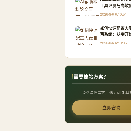
工具评测与高效
2026/8/6 6:10:51
如何快速配置大
票系统：从零开
Python抢票助手
2026/8/6 6:13:35
需要建站方案？
免费沟通需求，48 小时出具
立即咨询