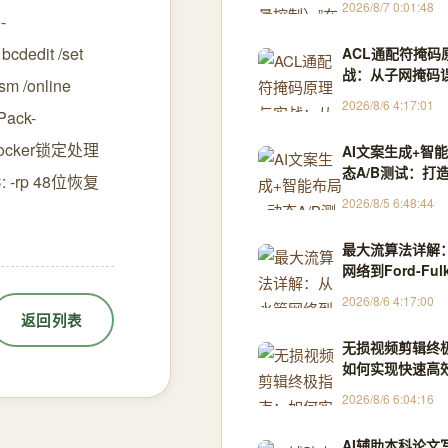
2026/8/7 0:01:48
件产品符合预定
-
准和用户需求
bcdedit /set
ACL通配符掩码
战：从子网掩码
m /online
准网段匹配
2026/8/6 4:17:01
Pack-
tLocker锁定处理
AI文案生成+智
态A/B测试：打
 -rp 48位恢复
提升2.8倍的H5
2026/8/5 6:48:44
闭环，限免内测
关闭
最大流算法详解
网络到Ford-Ful
Dinic实战
2026/8/6 4:17:00
返回列表
无损视频剪辑终
如何实现快速高
体处理
2026/8/6 6:04:16
AI辅助本科论文