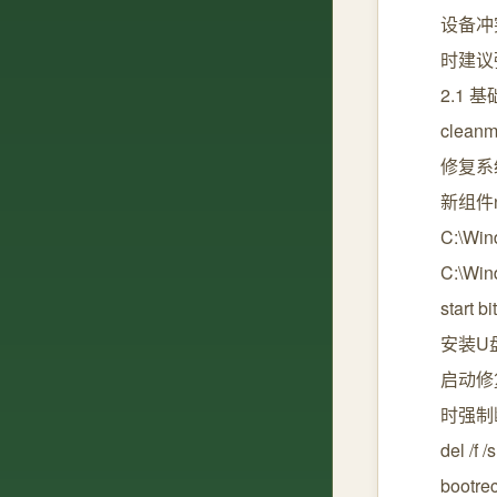
设备冲
时建议
2.1 
cleanm
修复系统映
新组件net
C:\Wind
C:\Wind
start
安装U盘
启动修
时强制断电
del /f
bootre