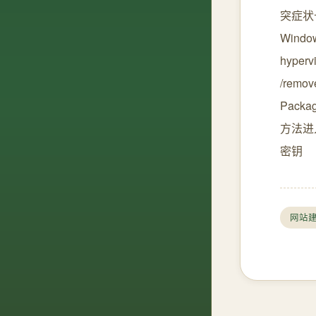
突症状卡
Window
hyper
/remov
Packa
方法进入
密钥
网站