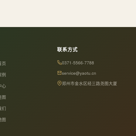
联系方式
0371-5566-7788
首页
service@yaotu.cn
案例
郑州市金水区经三路尧图大厦
中心
尧图
我们
地图