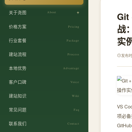
商贸企业获客官网
服务业建站
关于尧图
About
Gi
郑州本地化 SEO
政企机构建站
设计团队
战
网站安全防护
价格方案
Pricing
初创企业建站
企业文化
ICP 备案代办
实
行业套餐
零售门店建站
Package
发展历程
官网改版重构
建站流程
Process
发布时间
荣誉资质
本地优势
Advantage
客户口碑
Voice
建站知识
Wiki
VS 
常见问题
Faq
项必备
联系我们
Contact
Git