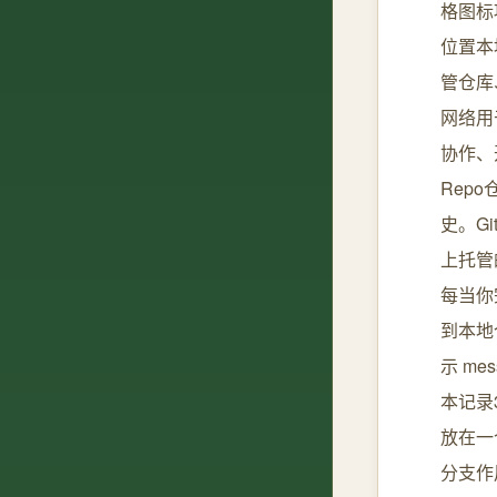
格图标
位置本
管仓库
网络用
协作、开
Rep
史。Gi
上托管的
每当你
到本地仓
示 me
本记录
放在一
分支作用