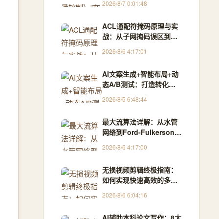
2026/8/7 0:01:48
件产品符合预定的质量标
准和用户需求
ACL通配符掩码原理与实
战：从子网掩码误区到精
准网段匹配
2026/8/6 4:17:01
AI文案生成+智能布局+动
态A/B测试：打造转化率
提升2.8倍的H5智能设计
2026/8/5 6:48:44
闭环，限免内测通道今日
关闭
最大流算法详解：从水管
网络到Ford-Fulkerson与
Dinic实战
2026/8/6 4:17:00
无损视频剪辑终极指南：
如何实现快速高效的多媒
体处理
2026/8/6 6:04:16
AI辅助本科论文写作：8大