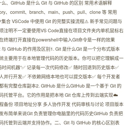
是什么、GitHub 是什么 Git 与 GitHub 的区别 常用术语解释
itory、commit、branch、main、push、pull、clone 等 常用
命令集合️ VSCode 中使用 Git 的完整实操流程⚠️ 新手常见问题与
项注明不一定要使用VS Code直接在项目文件夹内单机鼠标右
在终端打开直接在powershell中输入Git命令是一样的效果
t 与 GitHub 的作用及区别1. Git 是什么Git 是一个分布式版本
统主要用于在本地管理代码的历史版本。你可以把它理解成一
代码时间机器”✅ 记录每一次代码修改✅ 随时回退到历史版本✅
人并行开发✅ 不依赖网络本地也可以提交版本✅ 每个开发者
有完整仓库副本2. GitHub 是什么GitHub 是一个基于 Git 的
码托管平台。它的作用是把本地 Git 仓库上传到云端实现☁️
程备份 项目地址分享 多人协作开发 代码审核与讨论 项目版本
发布简单来说Git 负责管理你电脑里的代码历史GitHub 负责把
码托管到云端并支持协作。二、Git 与 GitHub 的核心区别表