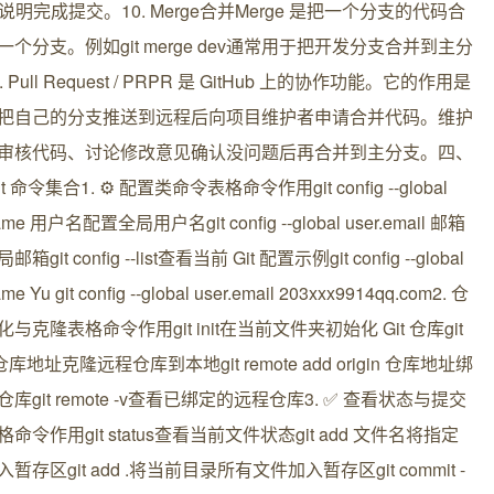
说明完成提交。10. Merge合并Merge 是把一个分支的代码合
一个分支。例如git merge dev通常用于把开发分支合并到主分
 Pull Request / PRPR 是 GitHub 上的协作功能。它的作用是
把自己的分支推送到远程后向项目维护者申请合并代码。维护
审核代码、讨论修改意见确认没问题后再合并到主分支。四、
t 命令集合1. ⚙️ 配置类命令表格命令作用git config --global
name 用户名配置全局用户名git config --global user.email 邮箱
箱git config --list查看当前 Git 配置示例git config --global
ame Yu git config --global user.email 203xxx9914qq.com2. 仓
与克隆表格命令作用git init在当前文件夹初始化 Git 仓库git
e 仓库地址克隆远程仓库到本地git remote add origin 仓库地址绑
库git remote -v查看已绑定的远程仓库3. ✅ 查看状态与提交
命令作用git status查看当前文件状态git add 文件名将指定
暂存区git add .将当前目录所有文件加入暂存区git commit -