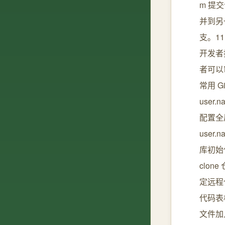
m 提交
并到另
支。11.
开发者
者可以
常用 Gi
user.
配置全局邮
user.n
库初始化
clon
定远程仓
代码表格
文件加入