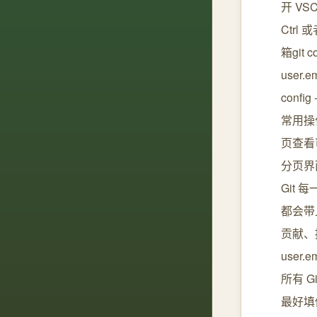
开 VS
Ctrl
箱git c
user.
conf
常用操
页查看可
分页界面
Git
都会带
贡献、提交记
user.
所有 G
最好填你