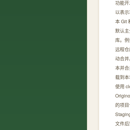
功能开发分
以表示
本 Gi
默认主
库。例如g
远程仓
动合并。
本并合
载到本
使用 clo
Orig
的项目仓
Sta
文件后需