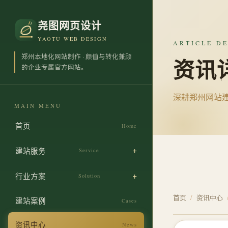
尧图网页设计
YAOTU WEB DESIGN
ARTICLE DE
郑州本地化网站制作 · 颜值与转化兼顾
资讯
的企业专属官方网站。
深耕郑州网站
MAIN MENU
首页
Home
建站服务
Service
企业官网定制搭建
行业方案
Solution
原创差异化视觉设计
首页
/
资讯中心
制造业建站
建站案例
Cases
实体工厂营销整站
商贸业建站
资讯中心
News