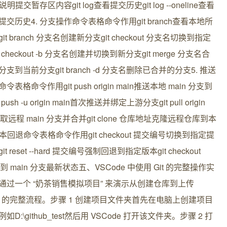
说明提交暂存区内容git log查看提交历史git log --oneline查看
交历史4. 分支操作命令表格命令作用git branch查看本地所
it branch 分支名创建新分支git checkout 分支名切换到指定
t checkout -b 分支名创建并切换到新分支git merge 分支名合
支到当前分支git branch -d 分支名删除已合并的分支5. 推送
令表格命令作用git push origin main推送本地 main 分支到
 push -u origin main首次推送并绑定上游分支git pull origin
拉取远程 main 分支并合并git clone 仓库地址克隆远程仓库到本
版本回退命令表格命令作用git checkout 提交编号切换到指定提
t reset --hard 提交编号强制回退到指定版本git checkout
回到 main 分支最新状态五、VSCode 中使用 Git 的完整操作实
通过一个 “奶茶销售模拟项目” 来演示从创建仓库到上传
Hub 的完整流程。步骤 1 创建项目文件夹首先在电脑上创建项目
如D:\github_test然后用 VSCode 打开该文件夹。步骤 2 打