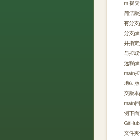
m 提交
简洁版提
有分支g
分支gi
并指定分
与拉取命
远程git
main
地6. 
交版本gi
main
例下面
Git
文件夹例