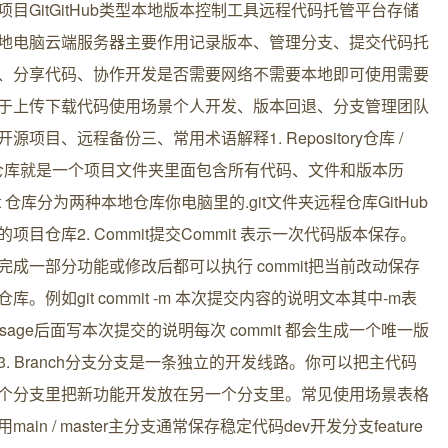
项目GitGitHub类型本地版本控制工具远程代码托管平台存储
地电脑云端服务器主要作用记录版本、管理分支、提交代码托
、分享代码、协作开发是否需要网络不需要本地即可使用需要
于上传下载代码使用场景个人开发、版本回退、分支管理团队
源项目、远程备份三、常用术语解释1. Repository仓库 /
o仓库就是一个项目文件夹里面包含所有代码、文件和版本历
t 仓库分为两种本地仓库你电脑里的.git文件夹远程仓库GitHub
项目仓库2. Commit提交Commit 表示一次代码版本保存。
完成一部分功能或修改后都可以执行 commit把当前改动保存
库。例如git commit -m 本次提交内容的说明文本其中-m表
ssage后面写本次提交的说明每次 commit 都会生成一个唯一版
3. Branch分支分支是一条独立的开发线路。你可以把主代码
个分支里把新功能开发放在另一个分支里。常见使用场景表格
main / master主分支通常保存稳定代码dev开发分支feature