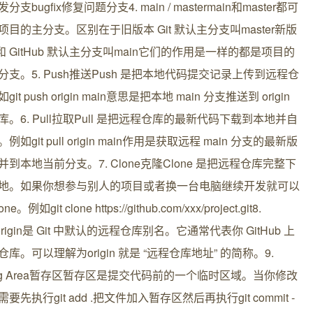
支bugfix修复问题分支4. main / mastermain和master都可
项目的主分支。区别在于旧版本 Git 默认主分支叫master新版
t 和 GitHub 默认主分支叫main它们的作用是一样的都是项目的
分支。5. Push推送Push 是把本地代码提交记录上传到远程仓
it push origin main意思是把本地 main 分支推送到 origin
库。6. Pull拉取Pull 是把远程仓库的最新代码下载到本地并自
例如git pull origin main作用是获取远程 main 分支的最新版
并到本地当前分支。7. Clone克隆Clone 是把远程仓库完整下
地。如果你想参与别人的项目或者换一台电脑继续开发就可以
ne。例如git clone https://github.com/xxx/project.git8.
inorigin是 Git 中默认的远程仓库别名。它通常代表你 GitHub 上
库。可以理解为origin 就是 “远程仓库地址” 的简称。9.
ging Area暂存区暂存区是提交代码前的一个临时区域。当你修改
要先执行git add .把文件加入暂存区然后再执行git commit -