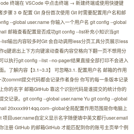
Code 终端在 VSCode 中点击终端 → 新建终端或使用快捷键
 或者步骤 3 ⚙️ 配置 Git 身份首次使用 Git 时需要配置用户名和邮
onfig --global user.name 你输入一个用户名 git config --global
email 邮箱查看配置是否成功git config --list补充小知识当git
ig --list输出内容较多时Git 会自动调用less分页工具分页展示less
作q键退出上下方向键滚动查看内容空格向下翻一页不想用分
以执行git config --list --no-pager结果直接全部打印不会进入
。了解内容【3.1~3.3】 可忽略3.1. 配置用户名 邮箱的作用
 每一次commit提交代码都会记录作者身份 你写的每一条版本记录
上你的名字 邮箱GitHub 靠这个识别代码是谁提交的统计你的
录。git config --global user.name Yu git config --global
email 20xxxx9914qq.com--global全局配置作用范围是你电脑上
it 项目user.name自定义显示名字随便填中英文都行user.email
注册 GitHub 的邮箱GitHub 才能匹配到你的账号主页举个例