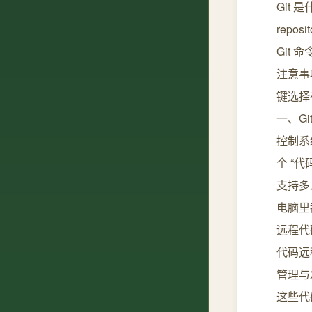
Git 
repos
Git 
注意事
键选择
一、Gi
控制系
个 “
支持多
电脑里都
远程代
代码远
管理与
这些代