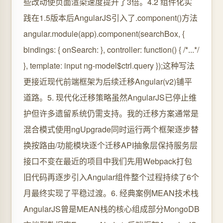
些改动使页面渲染速度提升了3倍。4.2 组件化实
践在1.5版本后AngularJS引入了.component()方法
angular.module(app).component(searchBox, {
bindings: { onSearch: }, controller: function() { /*...*/
}, template: input ng-model$ctrl.query });这种写法
更接近现代前端框架为后续迁移Angular(v2)铺平
道路。5. 现代化迁移策略虽然AngularJS已停止维
护但许多遗留系统仍需支持。我的迁移方案通常是
混合模式使用ngUpgrade同时运行两个框架逐步替
换按路由/功能模块逐个迁移API抽象层保持服务层
接口不变在最近的项目中我们先用Webpack打包
旧代码再逐步引入Angular组件整个过程持续了6个
月最终实现了平稳过渡。6. 经典案例MEAN技术栈
AngularJS曾是MEAN栈的核心组成部分MongoDB