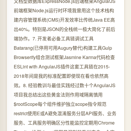
文档型数据库ExpressNode.js后端框架AngularJS
前端框架Node.js运行时环境我曾用这个技术栈构
建内容管理系统(CMS)开发效率比传统Java EE高
出40%。特别是JSON的全栈统一极大简化了前后
端协作。7. 开发者必备工具链调试工具
Batarang(已停用可用Augury替代)构建工具Gulp
Browserify组合测试框架Jasmine Karma代码检查
ESLint with AngularJS插件这套工具链在2015-
2018年间是我的标准配置即使现在看也依然高
效。8. 经验教训与最佳实践经过数十个AngularJS
项目我总结出这些黄金法则作用域隔离慎用
$rootScope每个组件维护独立scope指令规范
restrict使用E或A避免混淆服务分层API服务、业务
服务、工具服务明确区分性能监控定期用Chrome