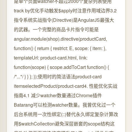
是单个页面watcher不超过2000个复杂列表使用
track by优化手动触发$apply时注意作用域边界3.2
指令系统实战指令(Directive)是AngularJS最强大
的武器。一个完整的商品卡片指令可能是
angular.module(shop).directive(productCard,
function() { return { restrict: E, scope: { item: },
templateUrl: product-card.html, link:
function(scope) { scope.addToCart function() {
/*...*/ } } }; });使用时的简洁语法product-card
itemselectedProduct/product-card4. 性能优化实战
指南4.1 减少watcher数量通过Chrome插件
Batarang可以检测watcher数量。我曾优化过一个
后台系统用一次性绑定(::)替代永久绑定复杂计算改
用$watchCollection避免深层嵌套的scope结构这