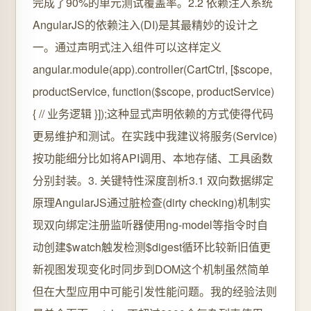
完成了90%的单元测试覆盖率。2.2 依赖注入系统
AngularJS的依赖注入(DI)是其最精妙的设计之
一。通过声明式注入组件可以这样定义
angular.module(app).controller(CartCtrl, [$scope,
productService, function($scope, productService)
{ // 业务逻辑 }]);这种显式声明依赖的方式使得代码
更易维护和测试。在实践中我建议将服务(Service)
按功能细分比如将API调用、本地存储、工具函数
分别封装。3. 关键特性深度剖析3.1 双向数据绑定
原理AngularJS通过脏检查(dirty checking)机制实
现双向绑定注册监听器使用ng-model等指令时自
动创建$watch触发检测$digest循环比较新旧值更
新视图发现变化时同步到DOM这个机制虽然简单
但在大型应用中可能引发性能问题。我的经验法则