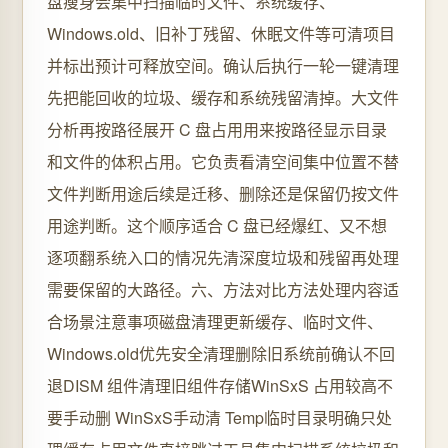
盘瘦身会集中扫描临时文件、系统缓存、
Windows.old、旧补丁残留、休眠文件等可清项目
并标出预计可释放空间。确认后执行一轮一键清理
先把能回收的垃圾、缓存和系统残留清掉。大文件
分析再按路径展开 C 盘占用用来按路径显示目录
和文件的体积占用。它负责看清空间集中位置不替
文件判断用途后续是迁移、删除还是保留仍按文件
用途判断。这个顺序适合 C 盘已经爆红、又不想
逐项翻系统入口的情况先清深度垃圾和残留再处理
需要保留的大路径。六、方法对比方法处理内容适
合场景注意事项磁盘清理更新缓存、临时文件、
Windows.old优先安全清理删除旧系统前确认不回
退DISM 组件清理旧组件存储WinSxS 占用较高不
要手动删 WinSxS手动清 Temp临时目录明确只处